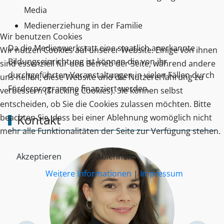
Media
Medienerziehung in der Familie
Wir benutzen Cookies
Da die Medienwerkstatt eine staatlich anerkannte
Wir nutzen Cookies auf unserer Website. Einige von ihnen
Bildungseinrichtung ist können die von ihr
sind essenziell für den Betrieb der Seite, während andere
durchgeführten Veranstaltungen in vielen Fällen durch
uns helfen, diese Website und die Nutzererfahrung zu
Förderprogramme finanziert werden.
verbessern (Tracking Cookies). Sie können selbst
entscheiden, ob Sie die Cookies zulassen möchten. Bitte
Kontakt
beachten Sie, dass bei einer Ablehnung womöglich nicht
mehr alle Funktionalitäten der Seite zur Verfügung stehen.
Akzeptieren
Ablehnen
Weitere Informationen
|
Impressum